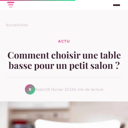
Accueil
›
Actu
ACTU
Comment choisir une table
basse pour un petit salon ?
Robin
26 février 2024
5 min de lecture
R