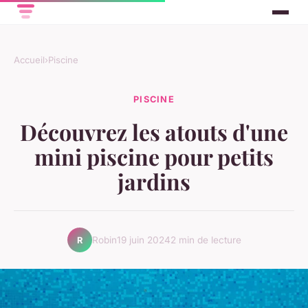
Accueil
›
Piscine
PISCINE
Découvrez les atouts d'une
mini piscine pour petits
jardins
Robin
19 juin 2024
2 min de lecture
R