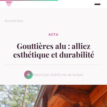
Accueil
›
Actu
ACTU
Gouttières alu : alliez
esthétique et durabilité
Robin
3 juin 2024
2 min de lecture
R