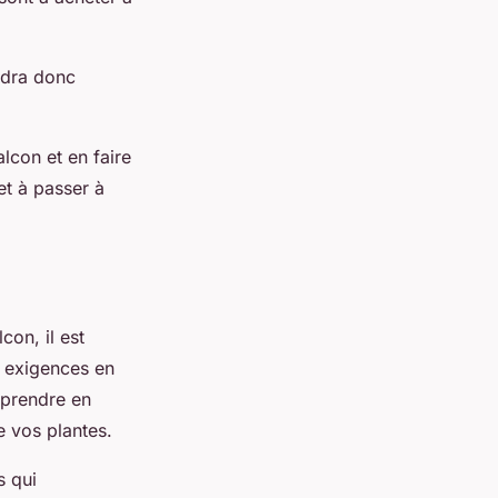
audra donc
lcon et en faire
 et à passer à
con, il est
s exigences en
e prendre en
e vos plantes.
s qui