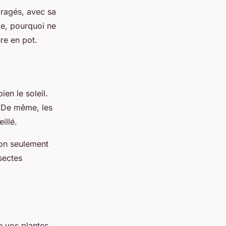
ragés, avec sa
me, pourquoi ne
ure en pot.
ien le soleil.
. De même, les
illé.
Non seulement
sectes
e vos plantes.