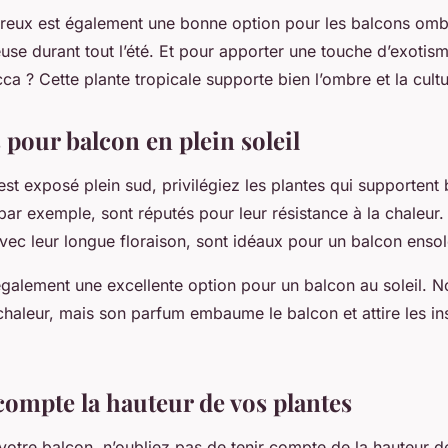
reux est également une bonne option pour les balcons omb
use durant tout l’été. Et pour apporter une touche d’exotis
cca ? Cette plante tropicale supporte bien l’ombre et la cult
 pour balcon en plein soleil
est exposé plein sud, privilégiez les plantes qui supportent b
par exemple, sont réputés pour leur résistance à la chaleur
ec leur longue floraison, sont idéaux pour un balcon ensole
également une excellente option pour un balcon au soleil. 
a chaleur, mais son parfum embaume le balcon et attire les in
compte la hauteur de vos plantes
otre balcon, n’oubliez pas de tenir compte de la hauteur d