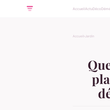
Accueil
Actu
Déco
Démé
Accueil
›
Jardin
Que
pla
dé