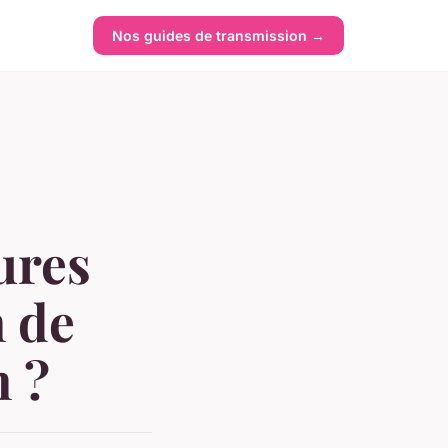
Nos guides de transmission →
ures
n de
n ?