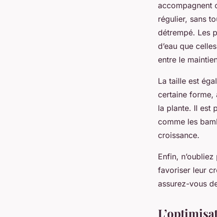
accompagnent ch
régulier, sans t
détrempé. Les p
d’eau que celles
entre le maintie
La taille est ég
certaine forme, 
la plante. Il es
comme les bambo
croissance.
Enfin, n’oubliez
favoriser leur c
assurez-vous de 
L’optimisat