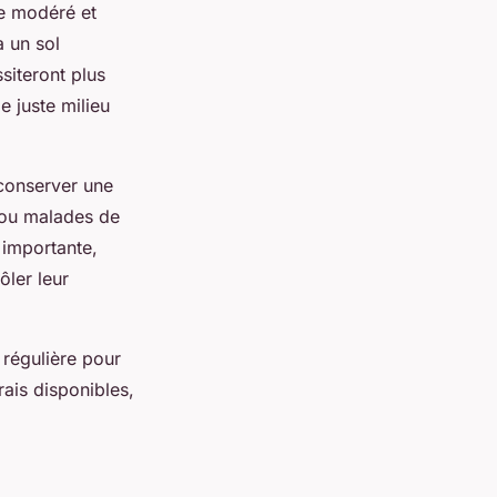
re modéré et
à un sol
siteront plus
e juste milieu
 conserver une
s ou malades de
importante,
ler leur
n régulière pour
rais disponibles,