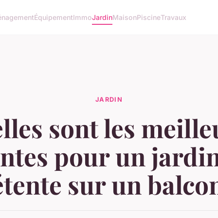
nagement
Équipement
Immo
Jardin
Maison
Piscine
Travaux
JARDIN
lles sont les meille
ntes pour un jardi
tente sur un balco