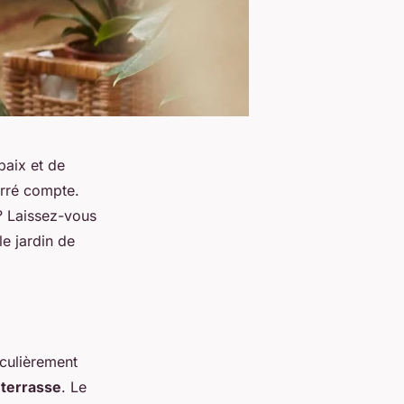
paix et de
arré compte.
? Laissez-vous
le jardin de
iculièrement
 terrasse
. Le